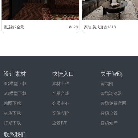
雪茄馆2全景
28
家装 美式复古1818
设计素材
快捷入口
关于智鸥
3D模型下载
素材上传
智鸥网
SU模型下载
全景合成
智鸥浏览器
贴图下载
会员中心
智鸥免费官网
材质下载
充值-VIP
智鸥全景
灯光下载
全景IVP
智鸥知产
联系我们