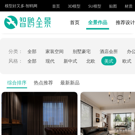
模型好又多-智鸥网
首页
3D模型
SU模型
贴图
材质
首页
全景作品
推荐设
分类：
全部
家装空间
别墅豪宅
酒店会所
办
风格：
全部
现代
新中式
北欧
美式
欧式
综合排序
热点推荐
最新新品