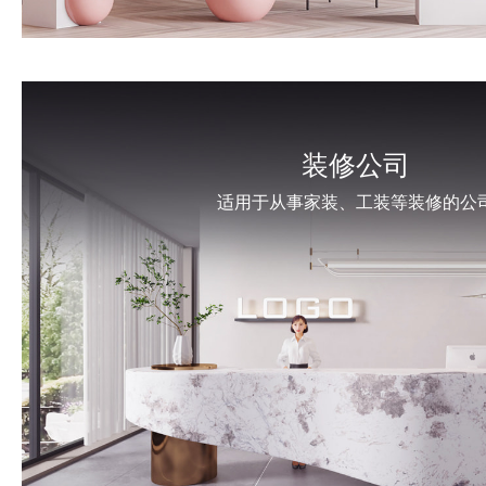
装修公司
适用于从事家装、工装等装修的公