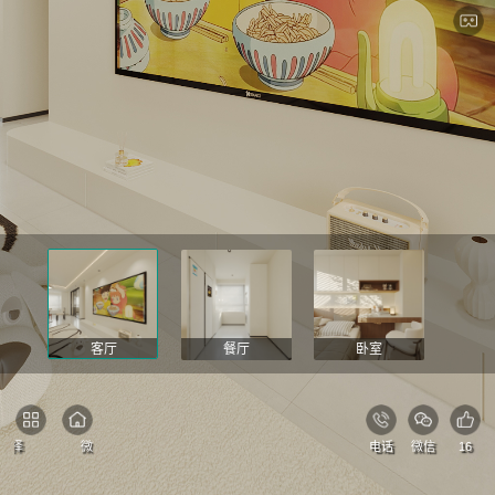
客厅
餐厅
卧室
选择
微官网
电话
微信
16