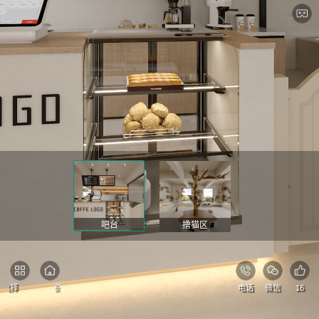
吧台
撸猫区
选择
微官网
电话
微信
16