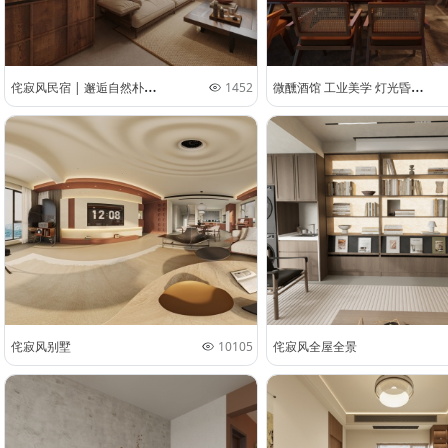
侘
寂风民宿 | 邂逅自然朴素之美
微
醺酒馆 工业美学 灯光昏暗又松弛 ❥【好酒不见 甚是想念】
1452
侘寂风别墅
10105
侘寂风全屋全景