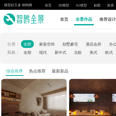
模型好又多-智鸥网
首页
3D模型
SU模型
贴图
材质
首页
全景作品
推荐设
分类：
全部
家装空间
别墅豪宅
酒店会所
办
风格：
全部
现代
新中式
北欧
美式
欧式
综合排序
热点推荐
最新新品