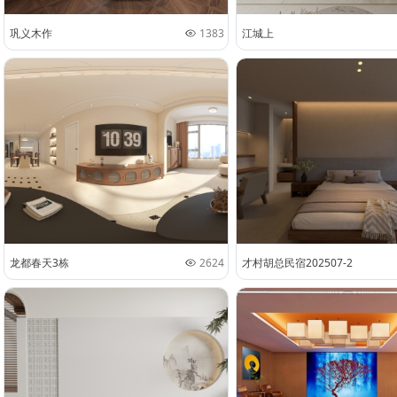
巩义木作
1383
江城上
龙都春天3栋
2624
才村胡总民宿202507-2