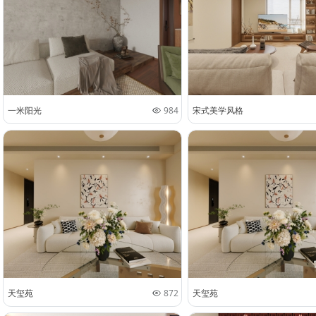
一米阳光
984
宋式美学风格
天玺苑
872
天玺苑