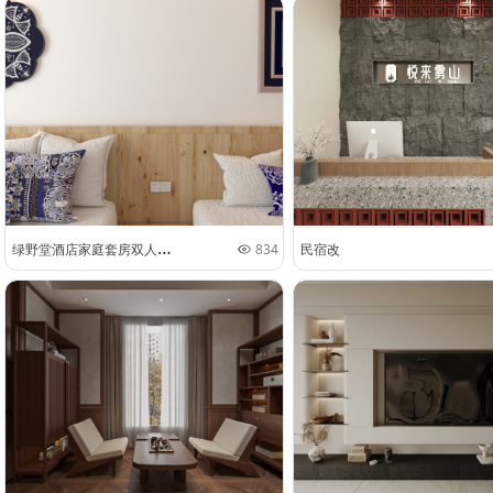
绿
野堂酒店家庭套房双人房全景房
834
民宿改