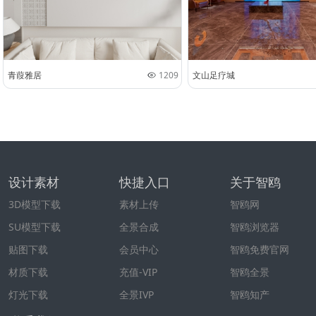
青葭雅居
1209
文山足疗城
设计素材
快捷入口
关于智鸥
3D模型下载
素材上传
智鸥网
SU模型下载
全景合成
智鸥浏览器
贴图下载
会员中心
智鸥免费官网
材质下载
充值-VIP
智鸥全景
灯光下载
全景IVP
智鸥知产