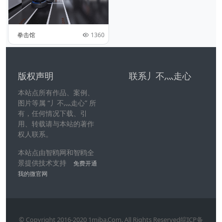
拳击馆
1360
版权声明
联系丿不灬走心
本站点所有作品、案例、
图片等属 “丿不灬走心” 所
有，任何情况下载、引
用、转载请与本站的著作
权人联系。
本站点由智鸥网和智鸥全
景提供技术支持
免费开通
我的微官网
© Copyright 2016-2020 1miba.Com. All Rights Reserved皖ICP备