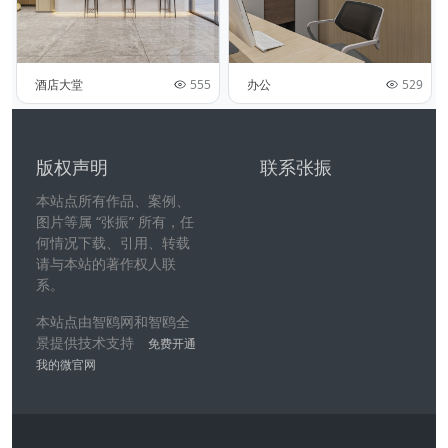
酒店大堂
555
办公
529
版权声明
联系张振
本站点所有作品、案例、
图片等属 “张振” 所有，任
何情况下载、引用、转载
请与本站的著作权人联
系。
本站点由智鸥网和智鸥全
景提供技术支持
免费开通
我的微官网