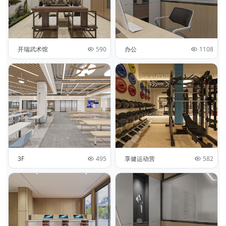
开瑞武术馆
590
办公
1108
3F
495
享健运动营
582