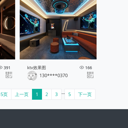
ktv效果图
391
166
130****0370
...
5页
上一页
1
2
3
5
下一页