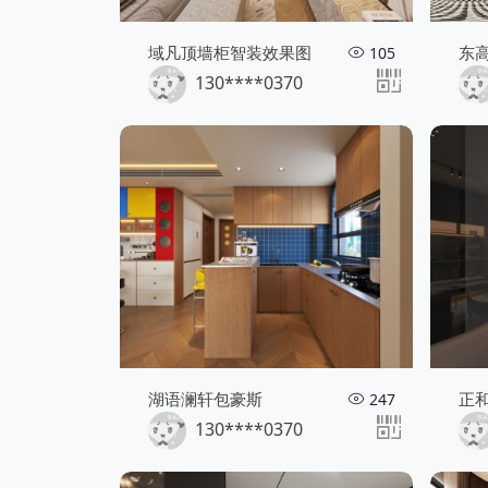
域凡顶墙柜智装效果图
东高
105
130****0370
湖语澜轩包豪斯
正和
247
130****0370