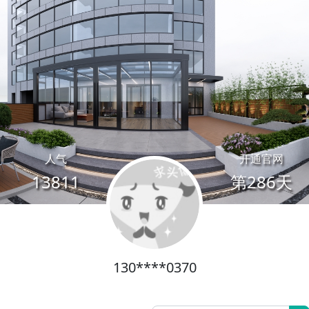
人气
开通官网
13811
第286天
130****0370