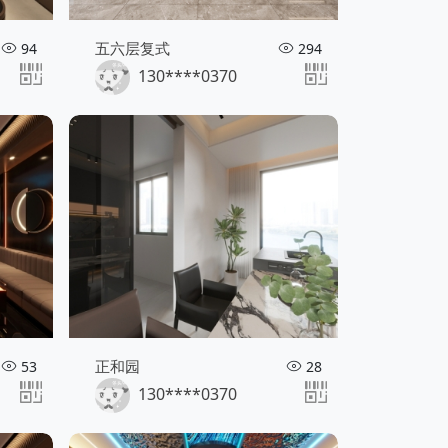
五六层复式
94
294
130****0370
正和园
53
28
130****0370