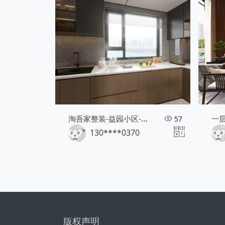
淘吾家整装-益园小区-意式轻奢风格
一
57
130****0370
版权声明