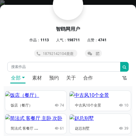
智鸥网用户
作品：
1113
人气：
198711
点赞：
4741
18792142104鹿鹿
全部
素材
预约
关于
合作
饭店（餐厅）
74
中古风10个全景
10
简
法式 客餐厅 主卧 次卧
61
赵总别墅
39