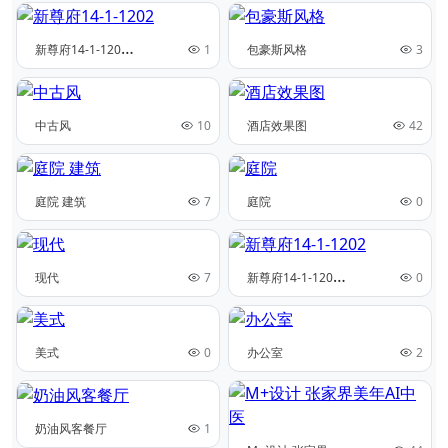
新
尊府14-1-1202
1
包豪斯风格
3
中古风
10
酒店效果图
42
庭院 建筑
7
庭院
0
新
尊府14-1-1202
现代
7
0
美式
0
办公室
2
奶油风客餐厅
1