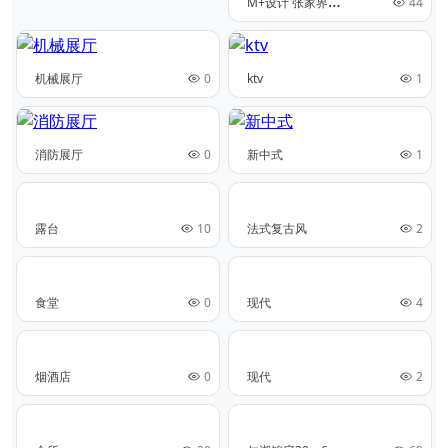
M
+设计 张家界美年AI中医
44
机械展厅
0
ktv
1
消防展厅
0
新中式
1
露台
10
法式复古风
2
食堂
0
现代
4
烟酒店
0
现代
2