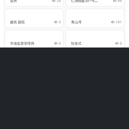
仁
湖锦庭30一6）
会所
29
69
建筑 庭院
3
青山湾
191
市场监督管理局
0
轻发式
0
方真胶带
0
法式复古
0
民宿
13
汇金华府客餐厅
27
饭店 室内 门头
0
会议室
0
阳光酒店15楼
0
方真胶带
13