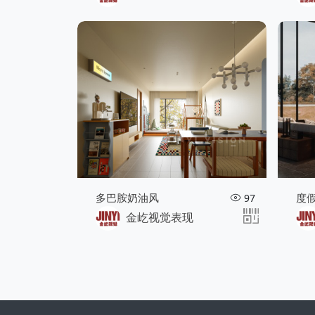
多巴胺奶油风
度
97
金屹视觉表现