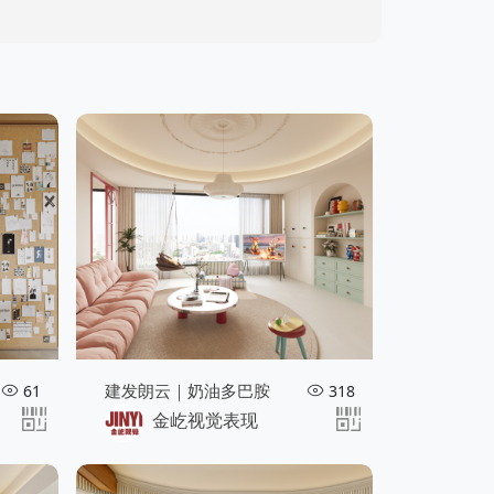
建发朗云｜奶油多巴胺
61
318
金屹视觉表现