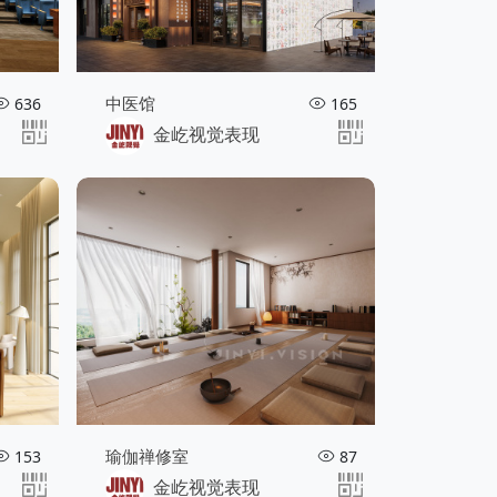
中医馆
636
165
金屹视觉表现
瑜伽禅修室
153
87
金屹视觉表现