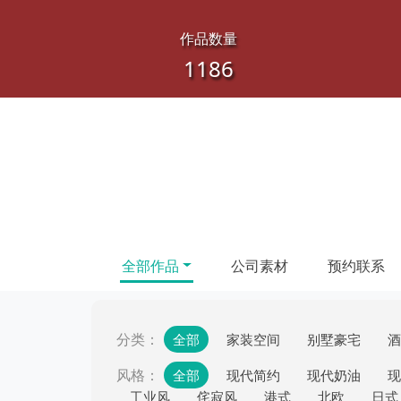
作品数量
1186
全部作品
公司素材
预约联系
分类：
全部
家装空间
别墅豪宅
酒
风格：
全部
现代简约
现代奶油
现
工业风
侘寂风
港式
北欧
日式