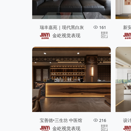
瑞丰嘉苑 | 现代黑白灰
新
161
金屹视觉表现
宝善德•三生坊 中医馆
设
216
金屹视觉表现