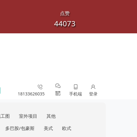
点赞
44073
18133626035
手机端
登录
施工图
室外项目
其他
多巴胺/包豪斯
美式
欧式