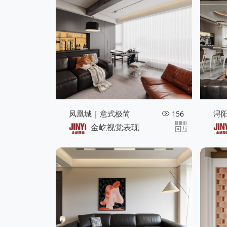
凤凰城 | 意式极简
浔
156
金屹视觉表现