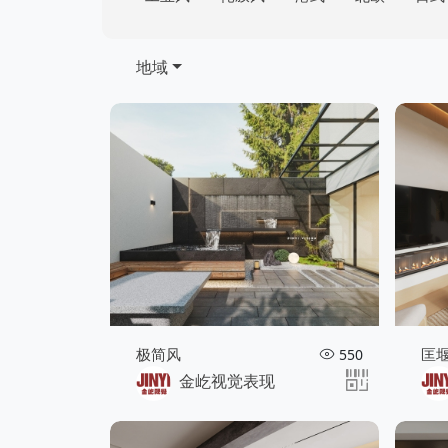
地域
极简风
匡堰
550
金屹视觉表现